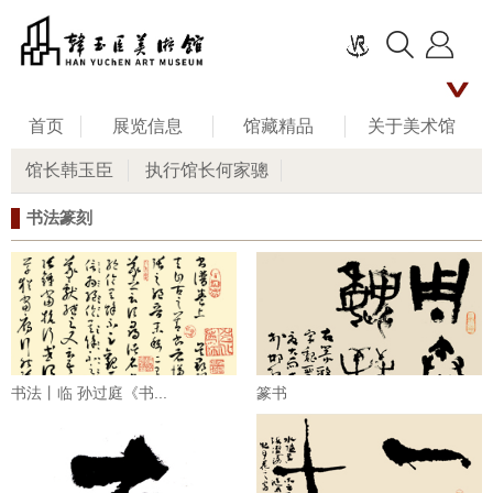
首页
展览信息
馆藏精品
关于美术馆
馆长韩玉臣
执行馆长何家骢
名家评说
馆长艺术人生
新闻资讯
书法篆刻
公共教育
联系我们
留言板
书法丨临 孙过庭《书...
篆书