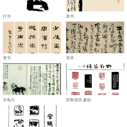
行书
隶书
隶书
章草
赤兔马
邯郸成语 篆刻