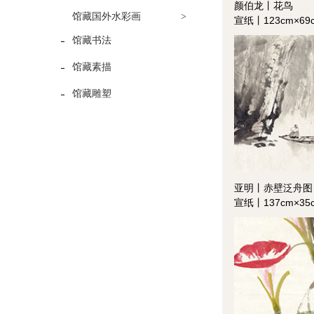
颜伯龙丨花鸟
馆藏国外水彩画
>
宣纸丨123cm×6
馆藏书法
馆藏素描
馆藏雕塑
亚明丨赤壁泛舟图
宣纸丨137cm×3