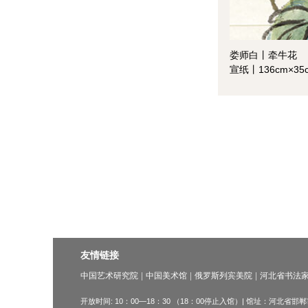
娄师白丨牵牛花
宣纸丨136cm×3
友情链接
中国艺术研究院
中国美术馆
俄罗斯列宾美院
河北省书法
开放时间: 10：00—18：30 （18：00停止入馆）| 馆址：河北省