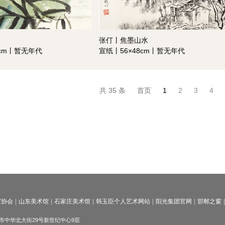
张仃丨焦墨山水
5cm丨暂无年代
宣纸丨56×48cm丨暂无年代
共 35 条
首页
1
2
3
4
家协会
山东美术馆
石家庄美术馆
韩玉臣个人艺术网站
阳光集团官网
邯郸之窗
邯郸市中华北大街29号新世纪中心9层