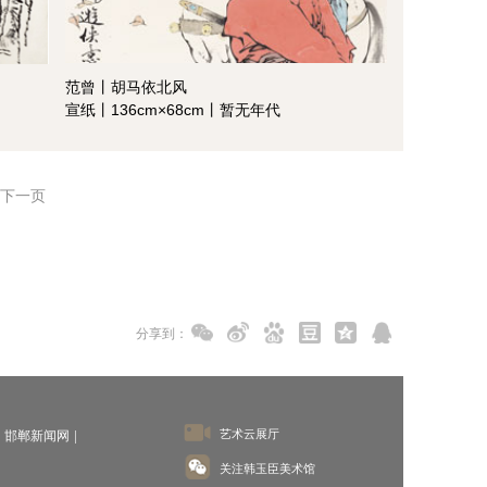
范曾丨胡马依北风
宣纸丨136cm×68cm丨暂无年代
下一页
分享到：
艺术云展厅
邯郸新闻网
关注韩玉臣美术馆