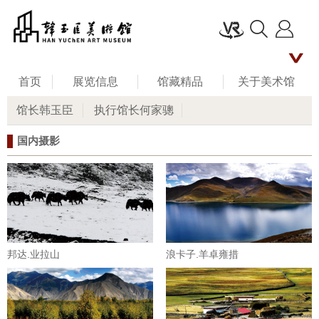
首页
展览信息
馆藏精品
关于美术馆
馆长韩玉臣
执行馆长何家骢
名家评说
馆长艺术人生
新闻资讯
国内摄影
公共教育
联系我们
留言板
邦达.业拉山
浪卡子.羊卓雍措