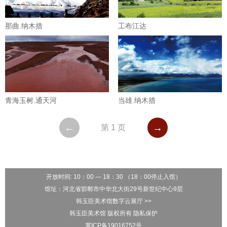
那曲.纳木措
工布江达
青海玉树.通天河
当雄.纳木措
←
→
第 1 页
开放时间: 10：00 — 18：30 （18：00停止入馆）
馆址：河北省邯郸市中华北大街29号新世纪中心9层
韩玉臣美术馆数字云展厅 >>
韩玉臣美术馆 版权所有 隐私保护
冀ICP备19016752号