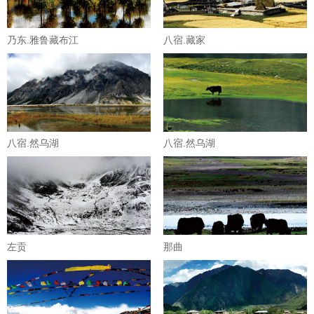
乃东.雅鲁藏布江
八宿.藏家
八宿.然乌湖
八宿.然乌湖
左贡
那曲