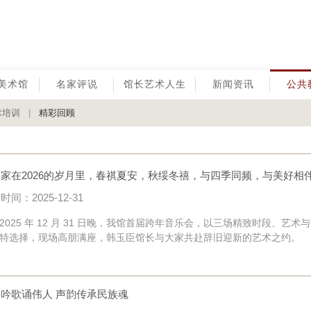
美术馆
名家评说
馆长艺术人生
新闻资讯
公共
术培训
|
精彩回顾
家在2026的岁月里，春祺夏安，秋绥冬禧，与四季同频，与美好相
时间：2025-12-31
25 年 12 月 31 日晚，我馆首届跨年音乐会，以三场精致时段、艺术
特选择，现场高朋满座，韩玉臣馆长与大家共赴辞旧迎新的艺术之约。
吟歌诵伟人 声韵传承民族魂