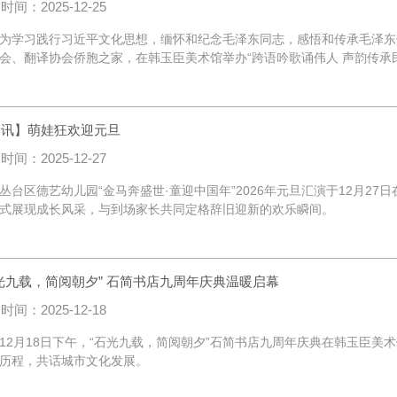
时间：2025-12-25
习践行习近平文化思想，缅怀和纪念毛泽东同志，感悟和传承毛泽东伟大
会、翻译协会侨胞之家，在韩玉臣美术馆举办“跨语吟歌诵伟人 声韵传承民族
资讯】萌娃狂欢迎元旦
时间：2025-12-27
区德艺幼儿园“金马奔盛世·童迎中国年”2026年元旦汇演于12月2
式展现成长风采，与到场家长共同定格辞旧迎新的欢乐瞬间。
光九载，简阅朝夕” 石简书店九周年庆典温暖启幕
时间：2025-12-18
月18日下午，“石光九载，简阅朝夕”石简书店九周年庆典在韩玉臣美
历程，共话城市文化发展。