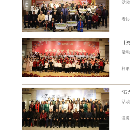
活动
为学
者协
【
活动
丛台
样形
“石
活动
12
温暖