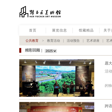
首页
展览信息
馆藏精品
关于
公共教育
>
教育活动
|
活动预告
|
艺术讲座
|
艺
精彩回顾
丨
愿大
活动
20
的独
跨语