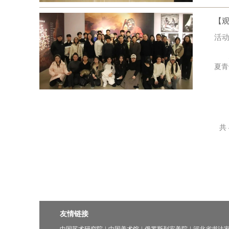
【
活动
为充
夏青
共 
友情链接