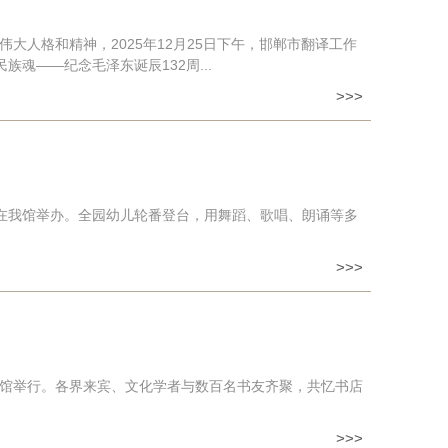
人格和精神，2025年12月25日下午，邯郸市翻译工作
魂——纪念毛泽东诞辰132周...
>>>
7日在我馆举办。全园幼儿轮番登台，用舞蹈、歌唱、朗诵等多
>>>
术馆举行。各界来宾、文化学者与数百名书友齐聚，共忆书店
>>>