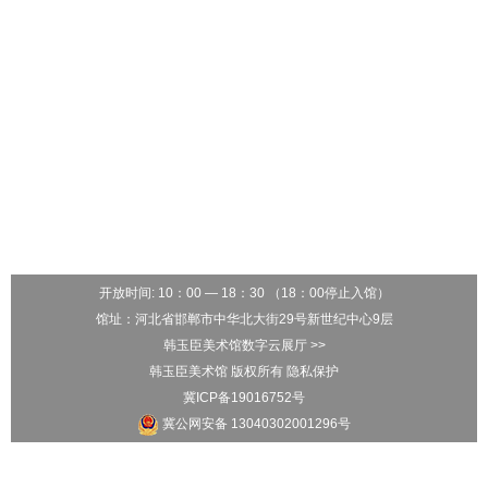
开放时间: 10：00 — 18：30 （18：00停止入馆）
馆址：河北省邯郸市中华北大街29号新世纪中心9层
韩玉臣美术馆数字云展厅 >>
韩玉臣美术馆 版权所有 隐私保护
冀ICP备19016752号
冀公网安备 13040302001296号