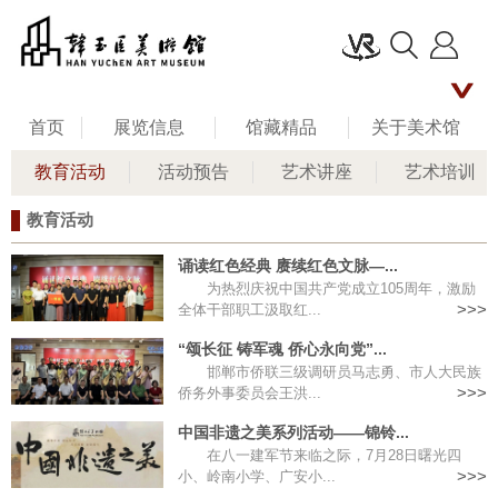
首页
展览信息
馆藏精品
关于美术馆
教育活动
活动预告
艺术讲座
艺术培训
名家评说
馆长艺术人生
新闻资讯
教育活动
公共教育
联系我们
留言板
诵读红色经典 赓续红色文脉—...
为热烈庆祝中国共产党成立105周年，激励
全体干部职工汲取红...
>>>
“颂长征 铸军魂 侨心永向党”...
邯郸市侨联三级调研员马志勇、市人大民族
侨务外事委员会王洪...
>>>
中国非遗之美系列活动——锦铃...
在八一建军节来临之际，7月28日曙光四
小、岭南小学、广安小...
>>>