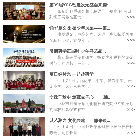
第39届YCG动漫次元盛会来袭~
嘉宾阵容重磅亮相：粒栗子、褶扇 er 首日
到场开展签名互动；...
>>>
诵华夏文脉 扬少年风采——第...
盛夏逐光，声绽芳华。为进一步弘扬爱国主
义精神，提升青少年...
>>>
暑期研学正当时 少年寻艺品...
暑期是开展美育研学，拓宽少年视野的黄金
时节，走进韩玉臣美...
>>>
夏日好时光 一起趣研学
6 月 27 日，百花第二小学、复兴小学、开
元小学、太行实验学...
>>>
文载千秋史 笔藏赤子心 ——韩...
邯郸市启航廉颇文化精神研究院成立暨廉颇
祠碑林启幕仪式在邯...
>>>
以艺聚力 文化共建——邮储银...
6 月 4 日，中国邮政储蓄银行邯郸分行行长
陈亮、副行长肖世...
>>>