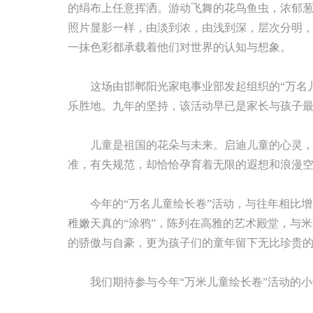
的绢布上任意挥洒。游动飞舞的花鸟鱼虫，浓郁
照片显影一样，由淡到浓，由浅到深，层次分明
一抹色彩都承载着他们对世界的认知与想象。
这场由邯郸阳光家电事业部发起组织的“万名儿
乐胜地。九年的坚持，该活动早已是家长与孩子
儿童是祖国的花朵与未来。启迪儿童的心灵，培
准，有失规范，却恰恰孕育着无限的遐想和浪漫空
今年的“万名儿童绘长卷”活动，与往年相比增加
稚嫩天真的“涂鸦”，陈列在高雅的艺术殿堂，与
的骄傲与自豪，更为孩子们的童年留下无比珍贵
我们期待参与今年“万米儿童绘长卷”活动的小