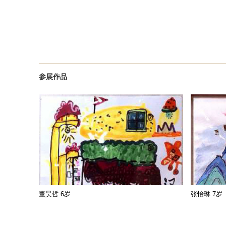
参展作品
董昊哲 6岁
张怡琳 7岁