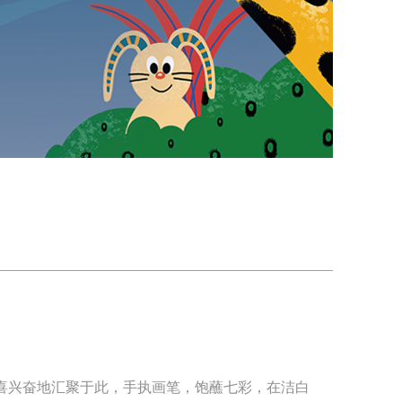
喜兴奋地汇聚于此，手执画笔，饱蘸七彩，在洁白