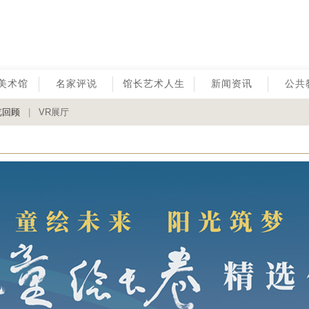
美术馆
名家评说
馆长艺术人生
新闻资讯
公共
览回顾
|
VR展厅