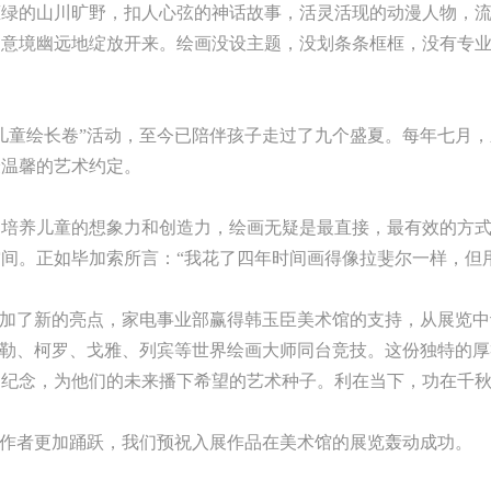
葱绿的山川旷野，扣人心弦的神话故事，活灵活现的动漫人物，
，意境幽远地绽放开来。绘画没设主题，没划条条框框，没有专
童绘长卷”活动，至今已陪伴孩子走过了九个盛夏。每年七月，
最温馨的艺术约定。
养儿童的想象力和创造力，绘画无疑是最直接，最有效的方式
间。正如毕加索所言：“我花了四年时间画得像拉斐尔一样，但
了新的亮点，家电事业部赢得韩玉臣美术馆的支持，从展览中评
米勒、柯罗、戈雅、列宾等世界绘画大师同台竞技。这份独特的
的纪念，为他们的未来播下希望的艺术种子。利在当下，功在千
作者更加踊跃，我们预祝入展作品在美术馆的展览轰动成功。