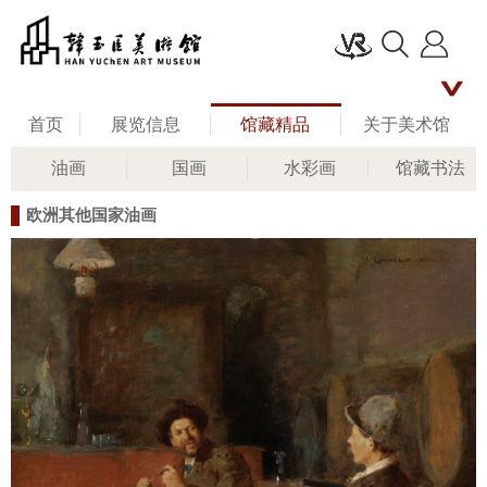
首页
展览信息
馆藏精品
关于美术馆
油画
国画
水彩画
馆藏书法
名家评说
馆长艺术人生
新闻资讯
欧洲其他国家油画
公共教育
联系我们
留言板