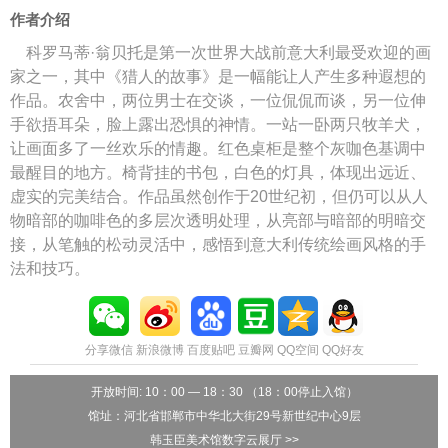
作者介绍
科罗马蒂·翁贝托是第一次世界大战前意大利最受欢迎的画
家之一，其中《猎人的故事》是一幅能让人产生多种遐想的
作品。农舍中，两位男士在交谈，一位侃侃而谈，另一位伸
手欲捂耳朵，脸上露出恐惧的神情。一站一卧两只牧羊犬，
让画面多了一丝欢乐的情趣。红色桌柜是整个灰咖色基调中
最醒目的地方。椅背挂的书包，白色的灯具，体现出远近、
虚实的完美结合。作品虽然创作于20世纪初，但仍可以从人
物暗部的咖啡色的多层次透明处理，从亮部与暗部的明暗交
接，从笔触的松动灵活中，感悟到意大利传统绘画风格的手
法和技巧。
分享微信
新浪微博
百度贴吧
豆瓣网
QQ空间
QQ好友
开放时间: 10：00 — 18：30 （18：00停止入馆）
馆址：河北省邯郸市中华北大街29号新世纪中心9层
韩玉臣美术馆数字云展厅 >>