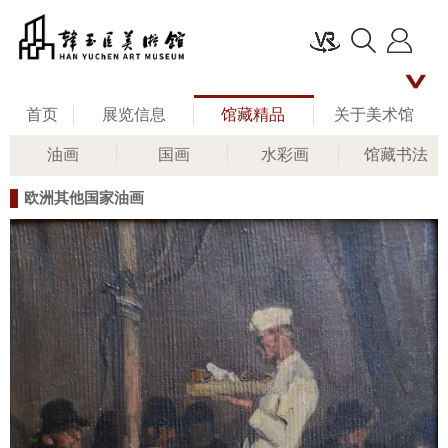
首页
展览信息
馆藏精品
关于美术馆
油画
国画
水彩画
馆藏书法
名家评说
馆长艺术人生
新闻资讯
欧洲其他国家油画
公共教育
联系我们
留言板