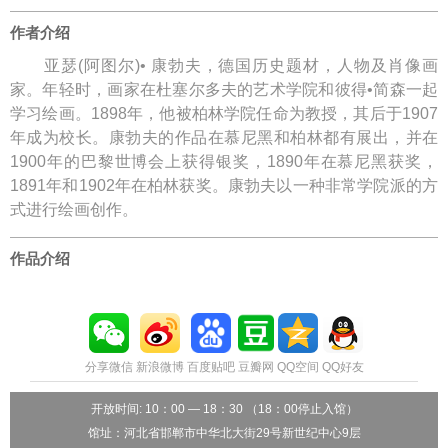
作者介绍
亚瑟(阿图尔)• 康勃夫，德国历史题材，人物及肖像画
家。年轻时，画家在杜塞尔多夫的艺术学院和彼得•简森一起
学习绘画。1898年，他被柏林学院任命为教授，其后于1907
年成为校长。康勃夫的作品在慕尼黑和柏林都有展出，并在
1900年的巴黎世博会上获得银奖，1890年在慕尼黑获奖，
1891年和1902年在柏林获奖。康勃夫以一种非常学院派的方
式进行绘画创作。
作品介绍
分享微信
新浪微博
百度贴吧
豆瓣网
QQ空间
QQ好友
开放时间: 10：00 — 18：30 （18：00停止入馆）
馆址：河北省邯郸市中华北大街29号新世纪中心9层