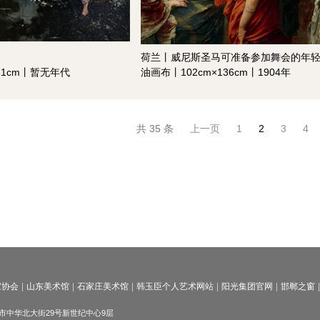
荷兰丨威尼斯圣马可准备参加舞会的年
31cm丨暂无年代
油画布丨102cm×136cm丨1904年
共 35 条
上一页
1
2
3
4
家协会
山东美术馆
石家庄美术馆
韩玉臣个人艺术网站
阳光集团官网
邯郸之窗
邯郸市中华北大街29号新世纪中心9层