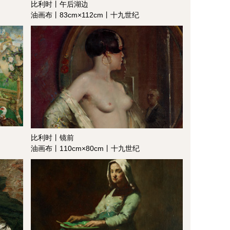
比利时丨午后湖边
油画布丨83cm×112cm丨十九世纪
比利时丨镜前
油画布丨110cm×80cm丨十九世纪