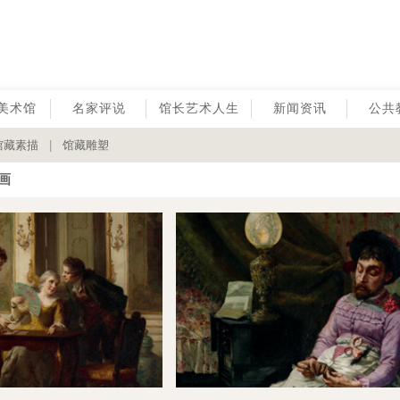
美术馆
名家评说
馆长艺术人生
新闻资讯
公共
馆藏素描
|
馆藏雕塑
画