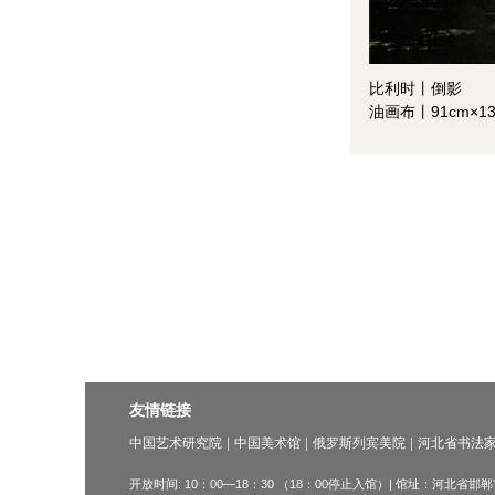
比利时丨倒影
油画布丨91cm×1
友情链接
中国艺术研究院
中国美术馆
俄罗斯列宾美院
河北省书法
开放时间: 10：00—18：30 （18：00停止入馆）| 馆址：河北省